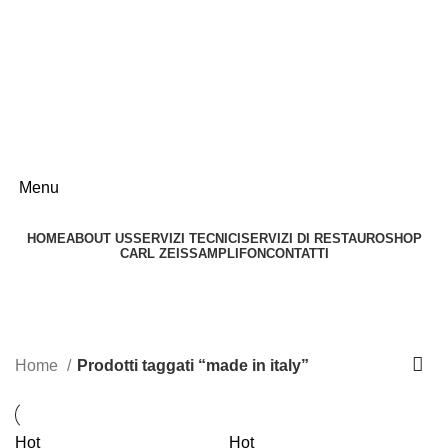
otticasbardella@gmail.com
0775 914937
328 7711574
MAR - SAB: 9 - 13 | 16 - 19.30
otticasbardella@gmail.com
0775 914937
Menu
HOME
ABOUT US
SERVIZI TECNICI
SERVIZI DI RESTAURO
SHOP
CARL ZEISS
AMPLIFON
CONTATTI
made in italy
Home
Prodotti taggati “made in italy”
Hot
Hot