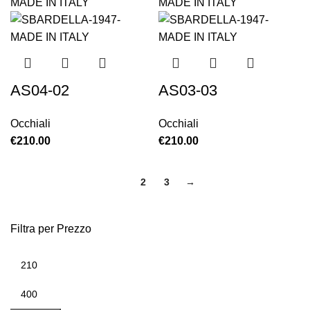
AS04-02
AS03-03
Occhiali
Occhiali
€
210.00
€
210.00
1
2
3
→
Filtra per Prezzo
Prezzo
Prezzo